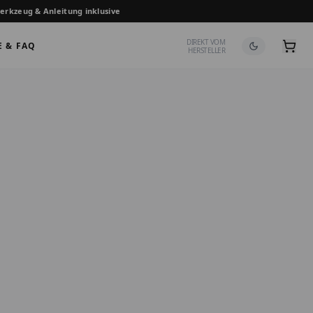
erkzeug & Anleitung inklusive
DIREKT VOM
E & FAQ
HERSTELLER