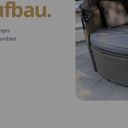
ufbau.
nges
ordzeit