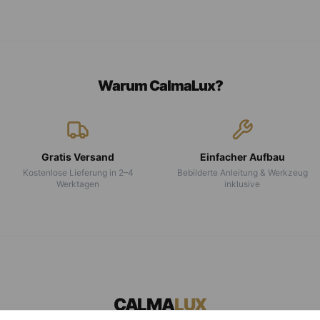
Warum CalmaLux?
Gratis Versand
Einfacher Aufbau
Kostenlose Lieferung in 2–4
Bebilderte Anleitung & Werkzeug
Werktagen
inklusive
CALMA
LUX