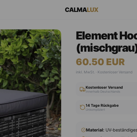
CALMA
LUX
Element Ho
(mischgrau
60.50
EUR
inkl. MwSt. · Kostenloser Versand
Kostenloser Versand
Innerhalb Deutschlands
14 Tage Rückgabe
Unkompliziert
Material:
UV-beständiges 