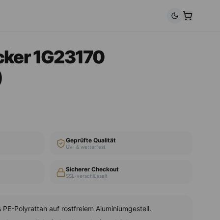
cker 1G23170
)
Geprüfte Qualität
UV- & wetterfest
Sicherer Checkout
SSL-verschlüsselt
PE-Polyrattan auf rostfreiem Aluminiumgestell.