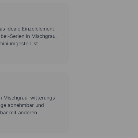
s ideale Einzelelement
el-Serien in Mischgrau.
iniumgestell ist
n Mischgrau, witterungs-
üge abnehmbar und
rbar mit anderen