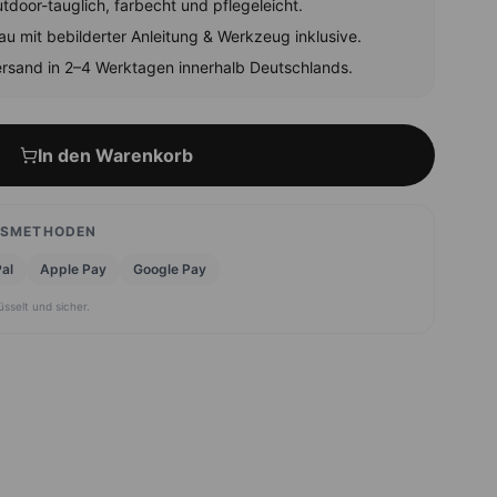
tdoor-tauglich, farbecht und pflegeleicht.
au mit bebilderter Anleitung & Werkzeug inklusive.
rsand in 2–4 Werktagen innerhalb Deutschlands.
In den Warenkorb
GSMETHODEN
al
Apple Pay
Google Pay
üsselt und sicher.