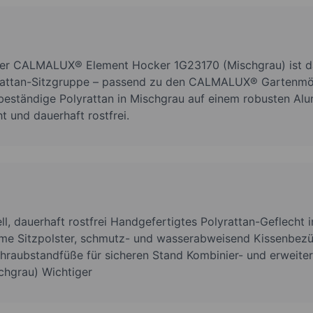
 Der CALMALUX® Element Hocker 1G23170 (Mischgrau) ist da
rattan-Sitzgruppe – passend zu den CALMALUX® Gartenmöb
eständige Polyrattan in Mischgrau auf einem robusten Alum
ht und dauerhaft rostfrei.
l, dauerhaft rostfrei Handgefertigtes Polyrattan-Geflecht i
me Sitzpolster, schmutz- und wasserabweisend Kissenbez
hraubstandfüße für sicheren Stand Kombinier- und erweite
chgrau) Wichtiger