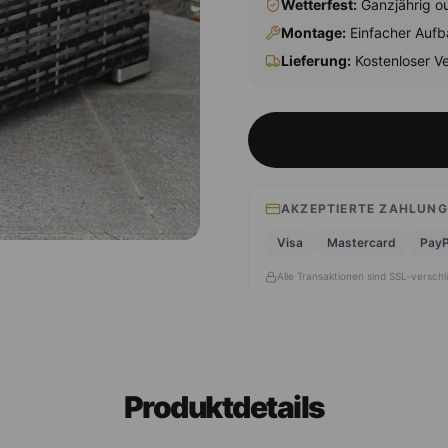
Wetterfest:
Ganzjährig ou
Montage
:
Einfacher Aufb
Lieferung:
Kostenloser Ve
AKZEPTIERTE ZAHLUN
Visa
Mastercard
PayP
Alle Transaktionen sind SSL-verschl
Produktdetails