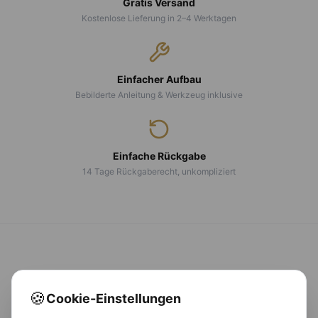
Gratis Versand
Kostenlose Lieferung in 2–4 Werktagen
Einfacher Aufbau
Bebilderte Anleitung & Werkzeug inklusive
Einfache Rückgabe
14 Tage Rückgaberecht, unkompliziert
CALMA
LUX
🍪
Cookie-Einstellungen