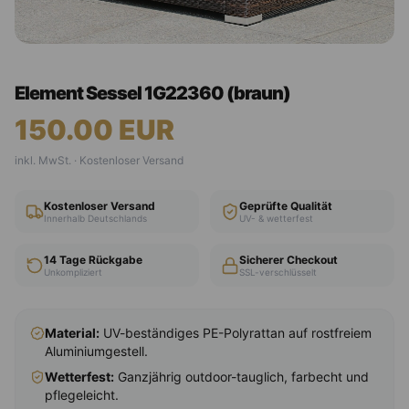
Element Sessel 1G22360 (braun)
150.00
EUR
inkl. MwSt. · Kostenloser Versand
Kostenloser Versand
Geprüfte Qualität
Innerhalb Deutschlands
UV- & wetterfest
14 Tage Rückgabe
Sicherer Checkout
Unkompliziert
SSL-verschlüsselt
Material:
UV-beständiges PE-Polyrattan auf rostfreiem
Aluminiumgestell.
Wetterfest:
Ganzjährig outdoor-tauglich, farbecht und
pflegeleicht.