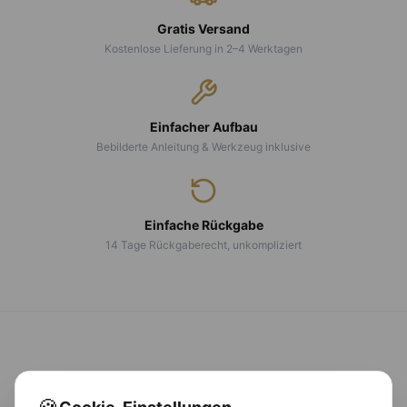
Gratis Versand
Kostenlose Lieferung in 2–4 Werktagen
Einfacher Aufbau
Bebilderte Anleitung & Werkzeug inklusive
Einfache Rückgabe
14 Tage Rückgaberecht, unkompliziert
CALMA
LUX