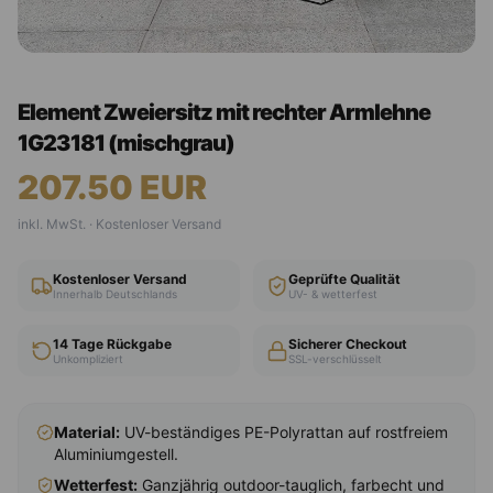
Element Zweiersitz mit rechter Armlehne
1G23181 (mischgrau)
207.50
EUR
inkl. MwSt. · Kostenloser Versand
Kostenloser Versand
Geprüfte Qualität
Innerhalb Deutschlands
UV- & wetterfest
14 Tage Rückgabe
Sicherer Checkout
Unkompliziert
SSL-verschlüsselt
Material:
UV-beständiges PE-Polyrattan auf rostfreiem
Aluminiumgestell.
Wetterfest:
Ganzjährig outdoor-tauglich, farbecht und