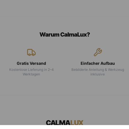
Warum CalmaLux?
Gratis Versand
Einfacher Aufbau
Kostenlose Lieferung in 2–4
Bebilderte Anleitung & Werkzeug
Werktagen
inklusive
CALMA
LUX