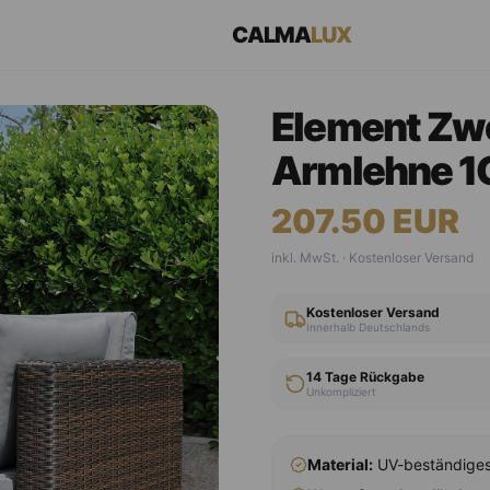
CALMA
LUX
Element Zwei
Armlehne 1
207.50
EUR
inkl. MwSt. · Kostenloser Versand
Kostenloser Versand
Innerhalb Deutschlands
14 Tage Rückgabe
Unkompliziert
Material:
UV-beständiges 