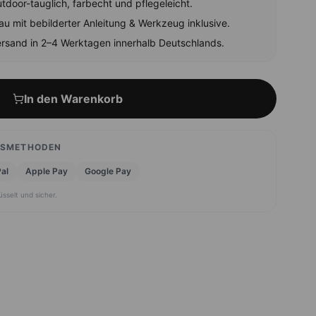
tdoor-tauglich, farbecht und pflegeleicht.
au mit bebilderter Anleitung & Werkzeug inklusive.
rsand in 2–4 Werktagen innerhalb Deutschlands.
In den Warenkorb
GSMETHODEN
al
Apple Pay
Google Pay
üsselt und sicher.