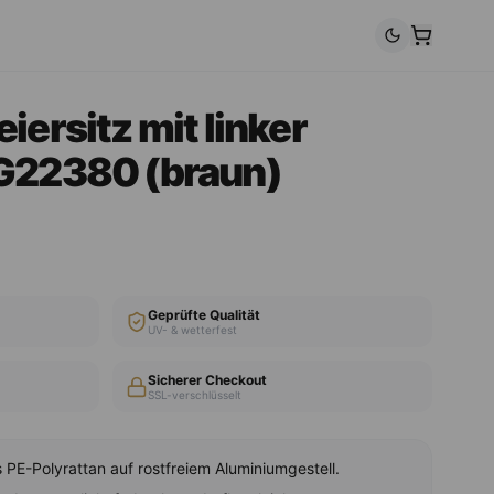
ersitz mit linker
G22380 (braun)
Geprüfte Qualität
UV- & wetterfest
Sicherer Checkout
SSL-verschlüsselt
PE-Polyrattan auf rostfreiem Aluminiumgestell.