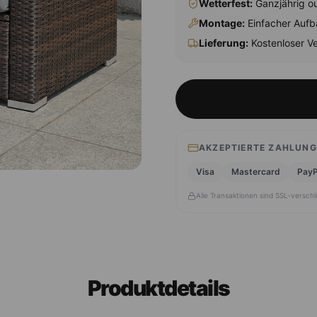
Wetterfest:
Ganzjährig ou
Montage
:
Einfacher Aufb
Lieferung:
Kostenloser Ve
AKZEPTIERTE ZAHLUN
Visa
Mastercard
PayP
Alle Transaktionen sind SSL-verschl
Produktdetails