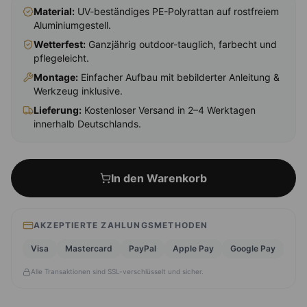
Material:
UV-beständiges PE-Polyrattan auf rostfreiem
Aluminiumgestell.
Wetterfest:
Ganzjährig outdoor-tauglich, farbecht und
pflegeleicht.
Montage
:
Einfacher Aufbau mit bebilderter Anleitung &
Werkzeug inklusive.
Lieferung:
Kostenloser Versand in 2–4 Werktagen
innerhalb Deutschlands.
In den Warenkorb
AKZEPTIERTE ZAHLUNGSMETHODEN
Visa
Mastercard
PayPal
Apple Pay
Google Pay
Alle Transaktionen sind SSL-verschlüsselt und sicher.