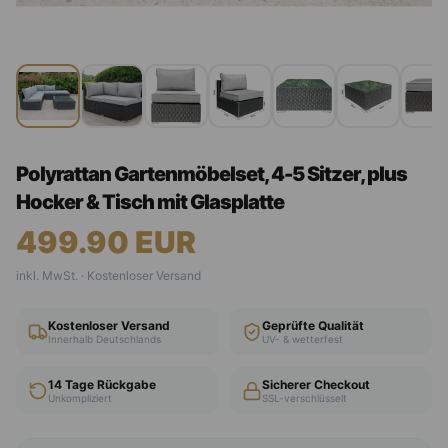
Polyrattan Gartenmöbelset, 4-5 Sitzer, plus
Hocker & Tisch mit Glasplatte
499.90
EUR
inkl. MwSt. · Kostenloser Versand
Kostenloser Versand
Geprüfte Qualität
Innerhalb Deutschlands
UV- & wetterfest
14 Tage Rückgabe
Sicherer Checkout
Unkompliziert
SSL-verschlüsselt