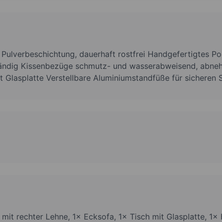
t Pulverbeschichtung, dauerhaft rostfrei Handgefertigtes Po
tändig Kissenbezüge schmutz- und wasserabweisend, abn
it Glasplatte Verstellbare Aluminiumstandfüße für sicheren 
mit rechter Lehne, 1× Ecksofa, 1× Tisch mit Glasplatte, 1×