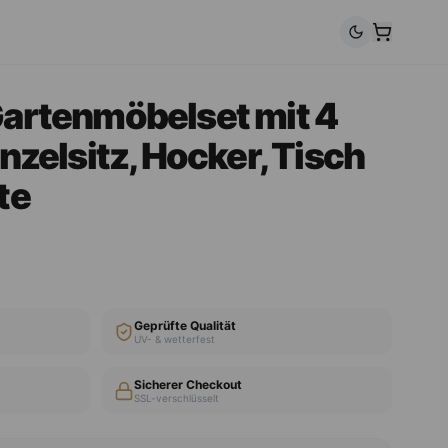
Gartenmöbelset mit 4
inzelsitz, Hocker, Tisch
te
Geprüfte Qualität
UV- & wetterfest
Sicherer Checkout
SSL-verschlüsselt