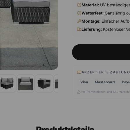
Material:
UV-beständiges 
Wetterfest:
Ganzjährig ou
Montage
:
Einfacher Aufb
Lieferung:
Kostenloser Ve
AKZEPTIERTE ZAHLUN
Visa
Mastercard
PayP
Alle Transaktionen sind SSL-verschl
Produktdetails