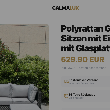
CALMA
LUX
Polyrattan 
Sitzen mit E
mit Glasplat
529.90
EUR
inkl. MwSt. · Kostenloser Versand
Kostenloser Versand
Innerhalb Deutschlands
14 Tage Rückgabe
Unkompliziert